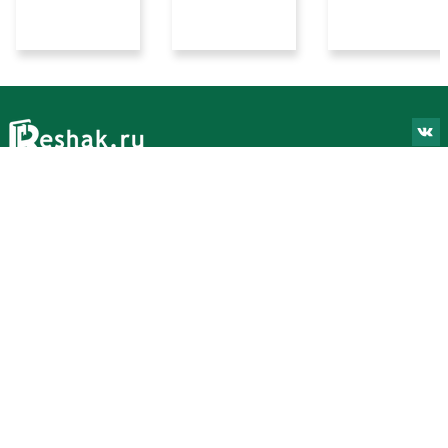
ГДЗ
Навигация
11 класс
Главная страница
10 класс
Онлайн ЕГЭ
9 класс
Переводы
8 класс
Правообладателям
7 класс
Пользовательское соглашение
6 класс
5 класс
4 класс