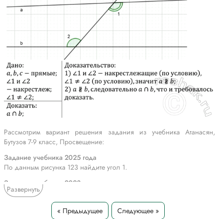
Рассмотрим вариант решения задания из учебника Атанасян,
Бутузов 7-9 класс, Просвещение:
Задание учебника 2025 года
По данным рисунка 123 найдите угол 1.
Задание учебника 2023 года
Развернуть
Докажите, что если при пересечении двух прямых а и b секущей
накрест лежащие углы не равны, то прямые а и b пересекаются.
« Предыдущее
Следующее »
*Текст задания приводится исключительно в образовательных целях