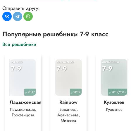
для более полного понимания решения.
Отправить другу:
Популярные решебники 7-9 класс
Все решебники
Русский
Английский
Английский
7-9
7-9
7-9
2017
2014
2019,2015
уч.
уч.
уч.
Ладыженская
Rainbow
Кузовлев
Ладыженская,
Баранова,
Кузовлев
Тростенцова
Афанасьева,
Михеева