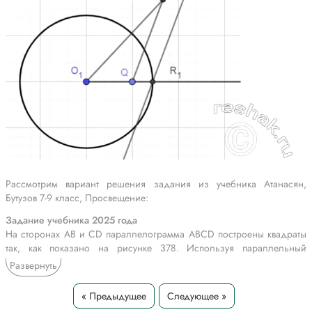
Рассмотрим вариант решения задания из учебника Атанасян,
Бутузов 7-9 класс, Просвещение:
Задание учебника 2025 года
На сторонах АВ и CD параллелограмма ABCD построены квадраты
так, как показано на рисунке 378. Используя параллельный
перенос, докажите, что отрезок, соединяющий центры этих
Развернуть
квадратов, равен и параллелен стороне AD.
« Предыдущее
Следующее »
Задание учебника 2023 года