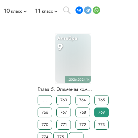
10
11
класс
класс
Алгебра
9
2026,2024,14
уч.
Глава 5. Элементы ком...
...
763
764
765
766
767
768
769
770
771
772
773
774
775
...