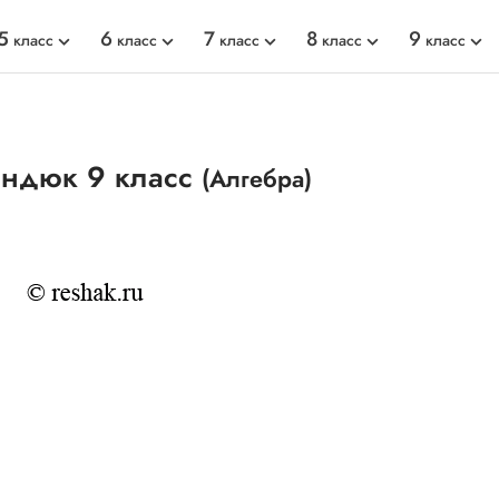
5
6
7
8
9
класс
класс
класс
класс
класс
индюк 9 класс
(Алгебра)