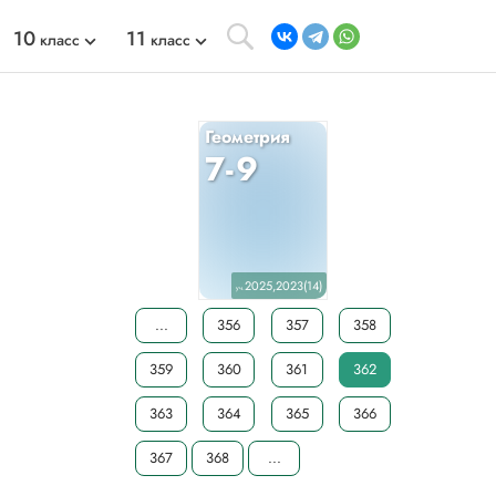
10
11
класс
класс
Геометрия
7-9
2025,2023(14)
уч.
...
356
357
358
359
360
361
362
363
364
365
366
367
368
...