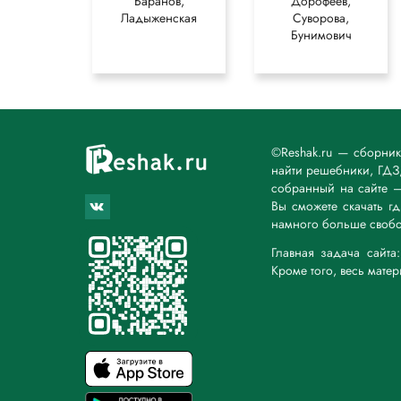
Баранов,
Дорофеев,
Ладыженская
Суворова,
Бунимович
©Reshak.ru — сборни
найти решебники, ГДЗ,
собранный на сайте 
Вы сможете скачать г
намного больше свобо
Главная задача сайт
Кроме того, весь мате