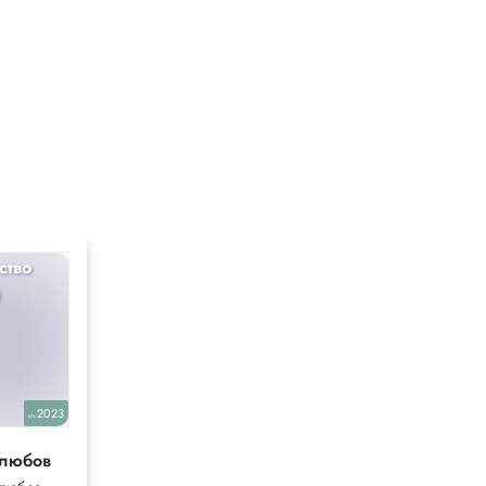
ство
Информатика
9
7-9
2023
2025,2018
уч.
уч.
олюбов
Босова
(Сам и контр)