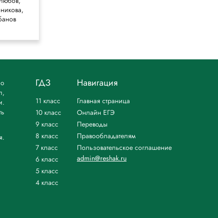
любов,
Босова, Босова,
никова,
Бондарева
банов
ГДЗ
Навигация
но
л,
11 класс
Главная страница
и.
ть
10 класс
Онлайн ЕГЭ
9 класс
Переводы
8 класс
Правообладателям
я.
7 класс
Пользовательское соглашение
admin@reshak.ru
6 класс
5 класс
4 класс