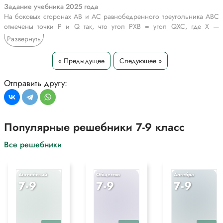
Задание учебника 2025 года
На боковых сторонах АВ и АС равнобедренного треугольника ABC
отмечены точки Р и Q так, что угол PXB = угол QXC, где X —
середина основания ВС. Докажите, что BQ = CP.
Развернуть
Задание учебника 2023 года
« Предыдущее
Следующее »
На стороне ВС треугольника ABC постройте точку, равноудалённую
от вершин А и С.
Отправить другу:
*Текст задания приводится исключительно в образовательных целях
для более полного понимания решения.
Популярные решебники 7-9 класс
Все решебники
Английский
Общество
Алгебра
7-9
7-9
7-9