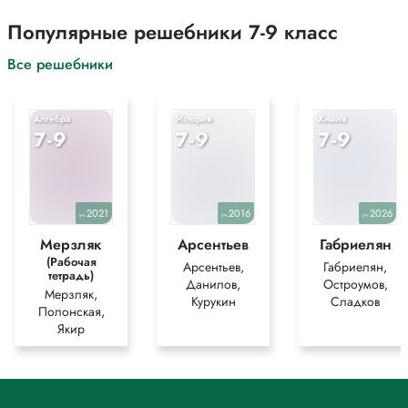
Популярные решебники 7-9 класс
Все решебники
Алгебра
История
Химия
7-9
7-9
7-9
2021
2016
2026
уч.
уч.
уч.
Мерзляк
Арсентьев
Габриелян
(Рабочая
Арсентьев,
Габриелян,
тетрадь)
Данилов,
Остроумов,
Мерзляк,
Курукин
Сладков
Полонская,
Якир