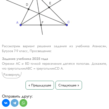
Рассмотрим вариант решения задания из учебника Атанасян,
Бутузов 7-9 класс, Просвещение:
Задание учебника 2025 года
Отрезки АС и BD точкой пересечения делятся пополам. Докажите,
что треугольникABC = треугольникCD А.
Развернуть
Задание учебника 2023 года
Начертите треугольник. С помощью транспортира и линейки
« Предыдущее
Следующее »
проведите его биссектрисы.
*Текст задания приводится исключительно в образовательных целях
Отправить другу:
для более полного понимания решения.