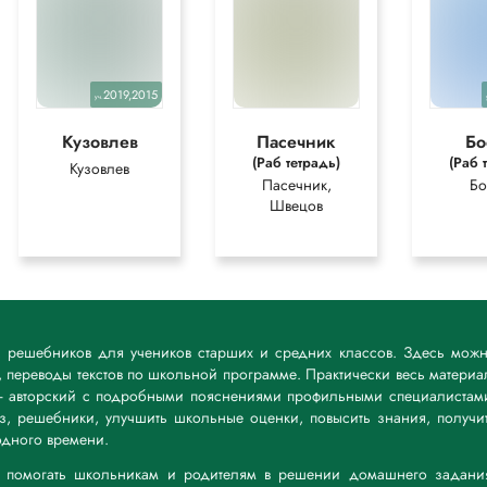
2019,2015
уч.
Кузовлев
Пасечник
Бо
(Раб тетрадь)
(Раб 
Кузовлев
Пасечник,
Бо
Швецов
к решебников для учеников старших и средних классов. Здесь мож
 переводы текстов по школьной программе. Практически весь материа
— авторский с подробными пояснениями профильными специалистам
дз, решебники, улучшить школьные оценки, повысить знания, получи
дного времени.
а: помогать школьникам и родителям в решении домашнего задани