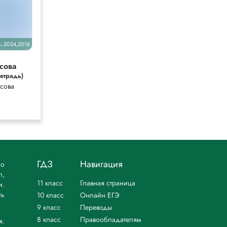
2024,2016
уч.
сова
тетрадь)
сова
ГДЗ
Навигация
но
л,
11 класс
Главная страница
и.
ть
10 класс
Онлайн ЕГЭ
9 класс
Переводы
8 класс
Правообладателям
я.