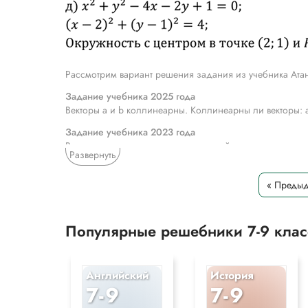
Рассмотрим вариант решения задания из учебника Атан
Задание учебника 2025 года
Векторы а и b коллинеарны. Коллинеарны ли векторы: а) 
Задание учебника 2023 года
Выясните, какие из данных уравнений являются уравне
Развернуть
окружности: а) (x - 1)2 + (y + 2)2 = 25; б) х2 + (у + 7)2 = 1
4х-2у + 1 =0.
« Преды
*Текст задания приводится исключительно в образова
Популярные решебники 7-9 кла
Английский
История
7-9
7-9