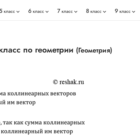
5
6
7
8
9
класс
класс
класс
класс
класс
класс по геометрии
(Геометрия)