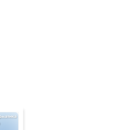
рматика
9