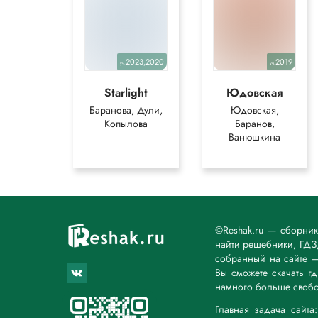
2023,2020
2019
уч.
уч.
Starlight
Юдовская
Баранова, Дули,
Юдовская,
Копылова
Баранов,
Ванюшкина
©Reshak.ru — сборни
найти решебники, ГДЗ,
собранный на сайте 
Вы сможете скачать г
намного больше свобо
Главная задача сайт