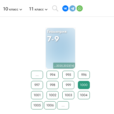
10
11
класс
класс
Геометрия
7-9
2025,2023(14)
уч.
...
994
995
996
997
998
999
1000
1001
1002
1003
1004
1005
1006
...