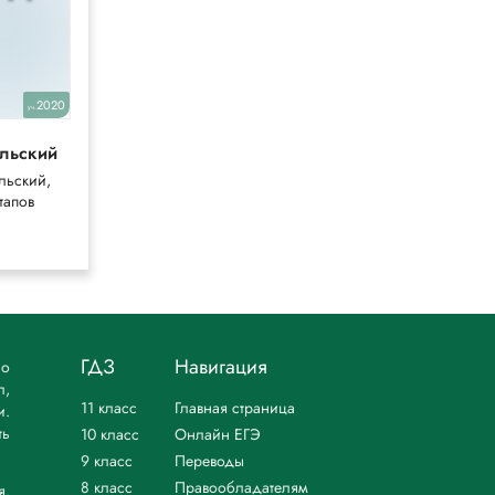
2020
2022
уч.
уч.
льский
Никольский
льский,
Никольский,
тапов
Потапов
ГДЗ
Навигация
но
л,
11 класс
Главная страница
и.
ть
10 класс
Онлайн ЕГЭ
9 класс
Переводы
8 класс
Правообладателям
я.