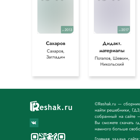
2013
2017
уч.
уч.
Сахаров
Дидакт.
материалы
Сахаров,
Загладин
Потапов, Шевкин,
Никольский
©Reshak.ru — сборни
найти решебники, ГДЗ,
собранный на сайте 
Вы сможете скачать г
намного больше свобо
Главная задача сайт