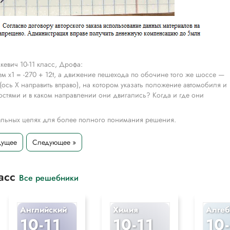
евич 10-11 класс, Дрофа:
м х1 = -270 + 12t, а движение пешехода по обочине того же шоссе —
(ось X направить вправо), на котором указать положение автомобиля и
стями и в каком направлении они двигались? Когда и где они
тельных целях для более полного понимания решения.
дущее
Следующее »
ласс
Все решебники
Английский
Химия
Алгеб
10-11
10-11
10