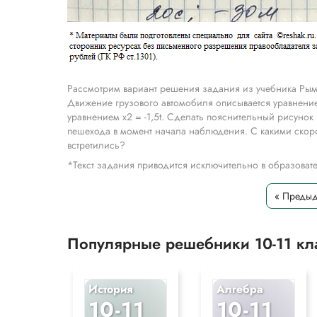
Рассмотрим вариант решения задания из учебника Рымк
Движение грузового автомобиля описывается уравнение
уравнением х2 = -1,5t. Сделать пояснительный рисунок 
пешехода в момент начала наблюдения. С какими скоро
встретились?
*Текст задания приводится исключительно в образова
« Преды
Популярные решебники 10-11 к
История
Алгебра
10-11
10-11