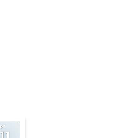
ра
Алгебра
-11
10-11