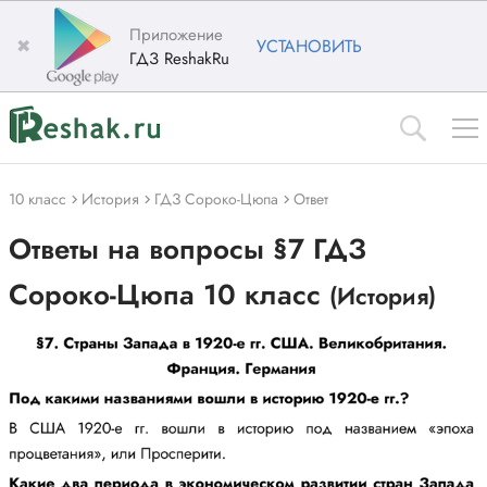
Приложение
✖
УСТАНОВИТЬ
ГДЗ ReshakRu
10 класс
История
ГДЗ Сороко-Цюпа
Ответ
Ответы на вопросы §7 ГДЗ
Сороко-Цюпа 10 класс
(История)