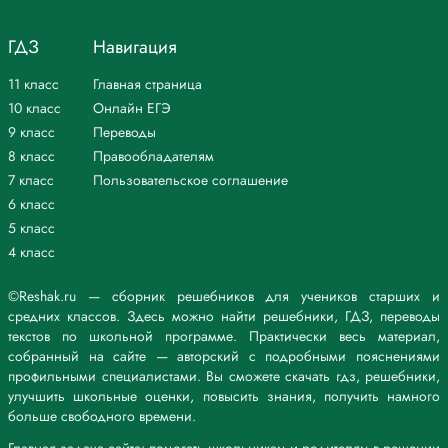
пространства»; антисемитизм. В то же время среди рабочих масс,
страдавших от тягот послевоенной жизни, росло влияние
ГДЗ
Навигация
социалистических идей.
11 класс
Главная страница
1. Что лежало в основе экономического подъёма в 1920-е гг.?
10 класс
Онлайн ЕГЭ
В ведущих европейских странах происходила важная структурная
9 класс
Переводы
перестройка экономики, началось создание зрелого
индустриального общества. Старые отрасли приходили в упадок
8 класс
Правообладателям
или испытывали трудности, появлялись новые. Особенностью
7 класс
Пользовательское соглашение
нового уровня производства стало внедрение конвейерно-поточных
6 класс
линий, стандартизация и интенсификация трудовых операций.
5 класс
Завершился переход к массовому производству товаров. Символом
4 класс
нового уровня промышленного развития стал автомобиль и его
массовое внедрение в жизнь.
2. Какую опасность таил в себе курс на безудержный рост
©Reshak.ru — сборник решебников для учеников старших и
массового производства в США в 1920-е гг.?
средних классов. Здесь можно найти решебники, ГДЗ, переводы
Постепенно всё острее проявлялась проблема сбыта продукции из-
текстов по школьной программе. Практически весь материал,
за низкой покупательной способности населения.
собранный на сайте — авторский с подробными пояснениями
профильными специалистами. Вы сможете скачать гдз, решебники,
3. Почему в 1920-е гг. во многих странах широкое распространение
улучшить школьные оценки, повысить знания, получить намного
получили идеи консерватизма?
больше свободного времени.
«Красная угроза» становится пугалом в пропаганде консерваторов,