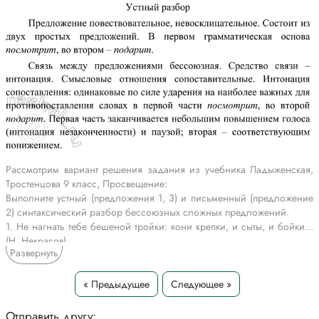
Рассмотрим вариант решения задания из учебника Ладыженская,
Тростенцова 9 класс, Просвещение:
Выполните устный (предложения 1, 3) и письменный (предложение
2) синтаксический разбор бессоюзных сложных предложений.
1. Не нагнать тебе бешеной тройки: кони крепки, и сыты, и бойки...
(Н. Некрасов)
Развернуть
2. Мы слышим: сердце плещется в груди. Мы чувствуем: наш голос
чист и ясен. (А. К. Толстой)
3. Посмотрит — рублём подарит. (Н. Некрасов)
« Предыдущее
Следующее »
1. Не нагнать тебе бешеной тройки: кони крепки, и сыты, и бойки...
Отправить другу: