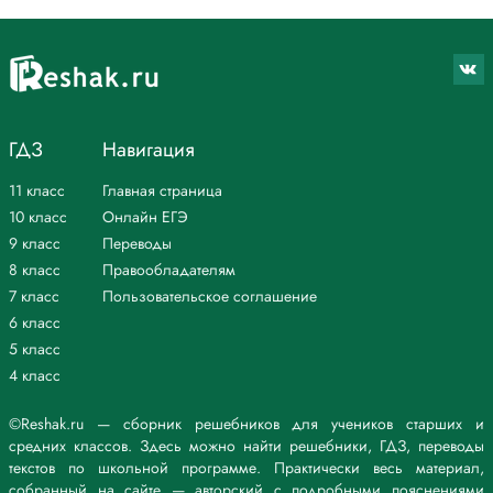
интонация. Смысловые отношения сопоставительные. Интонация
сопоставления: одинаковые по силе ударения на наиболее важных
для противопоставления словах в первой части посмотрит, во второй
подарит. Первая часть заканчивается небольшим повышением
голоса (интонация незаконченности) и паузой; вторая –
соответствующим понижением.
*Текст задания приводится исключительно в образовательных целях
ГДЗ
Навигация
для более полного понимания решения.
11 класс
Главная страница
10 класс
Онлайн ЕГЭ
9 класс
Переводы
8 класс
Правообладателям
7 класс
Пользовательское соглашение
6 класс
5 класс
4 класс
©Reshak.ru — сборник решебников для учеников старших и
средних классов. Здесь можно найти решебники, ГДЗ, переводы
текстов по школьной программе. Практически весь материал,
собранный на сайте — авторский с подробными пояснениями