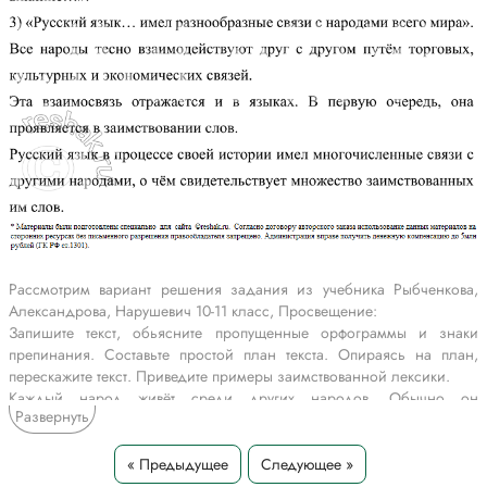
Рассмотрим вариант решения задания из учебника Рыбченкова,
Александрова, Нарушевич 10-11 класс, Просвещение:
Запишите текст, обьясните пропущенные орфограммы и знаки
препинания. Составьте простой план текста. Опираясь на план,
перескажите текст. Приведите примеры заимствованной лексики.
Каждый народ живёт среди других народов. Обычно он
Развернуть
поддерживает с ними многообразные связи торговые (иромышлен-
но)экономические культурные. Следств..е этих связей влияние
народов друг на друга. Чем устойчивее и длительнее связи тем
« Предыдущее
Следующее »
глубже влиян..е.