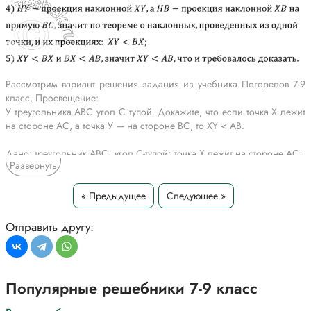
Рассмотрим вариант решения задания из учебника Погорелов 7-9
класс, Просвещение:
У треугольника ABC угол С тупой. Докажите, что если точка X лежит
на стороне АС, а точка У — на стороне ВС, то XY < АВ.
Дано: треугольник ABC; угол C-тупой; точка X лежит на стороне AC;
Развернуть
точка Y лежит на стороне BC;
Доказать: XY < AB;
Доказательство:
« Предыдущее
Следующее »
1) Как было доказано в предыдущей задаче: BX < AB;
2) Из точки X опустим перпендикуляр XH на прямую BC;
Отправить другу:
3) Угол C тупой, значит точка H лежит по другую сторону от точки B
относительно точки C, так как иначе в треугольнике XCH был бы
только один острый угол, что невозможно;
3) Точка Y лежит между точками C и B, значит:
Популярные решебники 7-9 класс
HY=HC+CY и HB=HC+CY+YB, следовательно HY < YB;
4) HY-проекция наклонной XY, а HB-проекция наклонной XB на