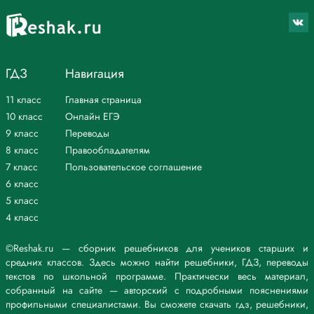
Признаки.
Трудный - очень трудный.
Весёлый - слишком весёлый.
Красный - красный от волнения.
Действия.
ГДЗ
Навигация
Построить - построить мост.
Смотреть - смотреть пристально.
11 класс
Главная страница
Выйти - выйти из дома.
10 класс
Онлайн ЕГЭ
9 класс
Переводы
Сравни предложение и словосочетания.
1. С пасмурного неба изредка падали одинокие снежинки.
8 класс
Правообладателям
2. Падали с неба, падали изредка, одинокие снежинки, с
7 класс
Пользовательское соглашение
пасмурного неба.
6 класс
У словосочетаний, в отличие от предложений, нет законченной
5 класс
мысли, цели высказывания и интонации.
4 класс
Ответь на вопросы.
Выражает ли словосочетание законченную мысль?
- Словосочетание не выражает законченную мысль.
©Reshak.ru — сборник решебников для учеников старших и
Можно ли определить вид словосочетания по цели высказывания
средних классов. Здесь можно найти решебники, ГДЗ, переводы
(повествование, побуждение, вопрос)?
текстов по школьной программе. Практически весь материал,
- У словосочетания нет цели высказывания.
собранный на сайте — авторский с подробными пояснениями
Можно ли произнести словосочетание с восклицательной или
профильными специалистами. Вы сможете скачать гдз, решебники,