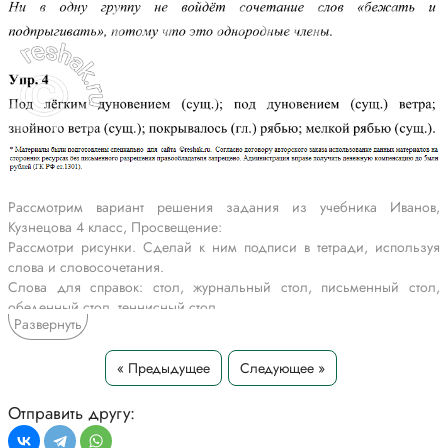
Рассмотрим вариант решения задания из учебника Иванов,
Кузнецова 4 класс, Просвещение:
Рассмотри рисунки. Сделай к ним подписи в тетради, используя
слова и словосочетания.
Слова для справок: стол, журнальный стол, письменный стол,
обеденный стол, теннисный стол.
Развернуть
Можно ли словом стол назвать все предметы, изображённые на
рисунке?
Сравни, что точнее, конкретнее называет предмет — слово или
« Предыдущее
Следующее »
словосочетание.
Как и слово, словосочетание называет предмет, признак, действие,
Отправить другу:
но только точнее, конкретнее.
Например: дерево — хвойное дерево;