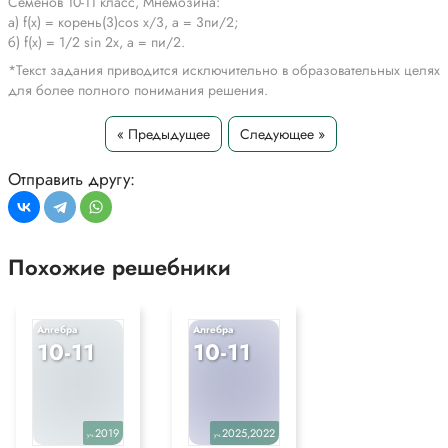
Семенов 10-11 класс, Мнемозина:
а) f(x) = корень(3)cos x/3, а = 3пи/2;
б) f(x) = 1/2 sin 2x, а = пи/2.
*Текст задания приводится исключительно в образовательных целях
для более полного понимания решения.
« Предыдущее
Следующее »
Отправить другу:
Похожие решебники
Алгебра
Алгебра
10-11
10-11
2019
2025,2022
уч.
уч.