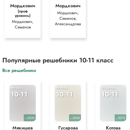
Мордкович
Мордкович
(проф
Мордкович,
уровень)
Семенов,
Мордкович,
Александрова
Семенов
Популярные решебники 10-11 класс
Все решебники
Физика
Русский
Общество
10-11
10-11
10-11
2026
2026
2013
уч.
уч.
уч.
Мякишев
Гусарова
Котова