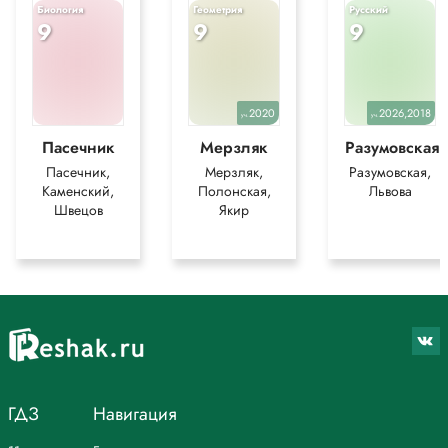
Биология
Геометрия
Русский
9
9
9
2020
2026,2018
уч.
уч.
Пасечник
Мерзляк
Разумовская
Пасечник,
Мерзляк,
Разумовская,
Каменский,
Полонская,
Львова
Швецов
Якир
ГДЗ
Навигация