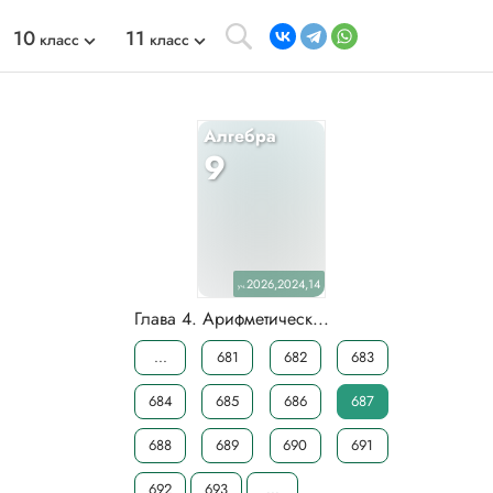
10
11
класс
класс
Алгебра
9
2026,2024,14
уч.
Глава 4. Арифметическ...
...
681
682
683
684
685
686
687
688
689
690
691
692
693
...