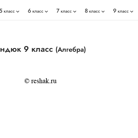
5
6
7
8
9
класс
класс
класс
класс
класс
индюк 9 класс
(Алгебра)