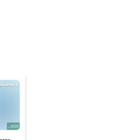
рматика
2025
уч.
сова