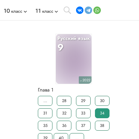
10
11
класс
класс
Русский язык
9
2022
уч.
Глава 1
...
28
29
30
31
32
33
34
35
36
37
38
39
40
...