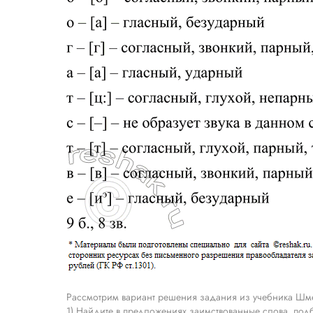
Рассмотрим вариант решения задания из учебника Шме
1) Найдите в предложениях заимствованные слова, под