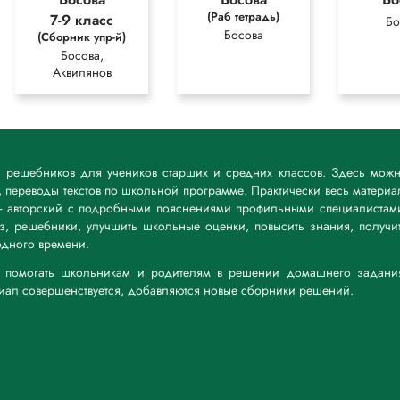
 богатстве, впечатлений, ощущений, восприятию, человека.
(Раб тетрадь)
7-9 класс
Бо
Босова
(Сборник упр-й)
Босова,
й
Аквилянов
рный, долгий
к решебников для учеников старших и средних классов. Здесь мож
 переводы текстов по школьной программе. Практически весь материа
— авторский с подробными пояснениями профильными специалистам
дз, решебники, улучшить школьные оценки, повысить знания, получи
дного времени.
тельных целях для более полного понимания решения.
а: помогать школьникам и родителям в решении домашнего задани
риал совершенствуется, добавляются новые сборники решений.