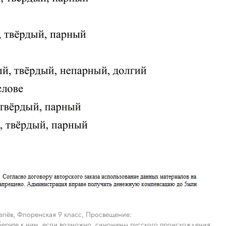
лёв, Флоренская 9 класс, Просвещение:
берите к ним, если возможно, синонимы русского происхождения.