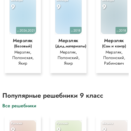
Алгебра
Алгебра
Алгебра
9
9
9
2026,2021
2018
2018
уч.
уч.
уч.
Мерзляк
Мерзляк
Мерзляк
(Базовый)
(Дид.материалы)
(Сам и контр)
Мерзляк,
Мерзляк,
Мерзляк,
Полонская,
Полонский,
Полонский,
Якир
Якир
Рабинович
Популярные решебники 9 класс
Все решебники
Русский
Русский
Физика
9
9
9