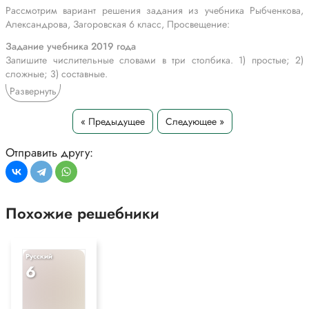
Рассмотрим вариант решения задания из учебника Рыбченкова,
Александрова, Загоровская 6 класс, Просвещение:
Задание учебника 2019 года
Запишите числительные словами в три столбика. 1) простые; 2)
сложные; 3) составные.
1738, 4, 12, 1, 8, 5, 60, 2010, 120, 42, 21, 80, 117, 208, 578, 40, 14,
Развернуть
69, 100, 4123.
Выделите суффиксы в простых числительных.
« Предыдущее
Следующее »
1) простые числительные:
Отправить другу:
4 – четыре
12 – двенадцать
1 – один
8 – восемь
Похожие решебники
5 – пять
40 – сорок
14 – четырнадцать
100 – сто
Русский
2) сложные числительные:
6
60 – шестьдесят
80 – восемьдесят
3) составные числительные: