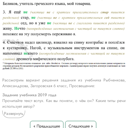
Рассмотрим вариант решения задания из учебника Рыбченкова,
Александрова, Загоровская 6 класс, Просвещение:
Задание учебника 2019 года
Прочитайте текст вслух. Как вы поняли, о чём он? Какие типы речи
использует автор?
Берлинская операция закончилась блестящей победой. В ходе её
Развернуть
советские войска разгромили 70 пехотных дивизий и 23 танковые и
моторизованные дивизии. Бои продолжались 13—17 суток, темп
« Предыдущее
Следующее »