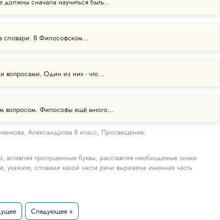
 должны сначала научиться быть...
 в словари. В Философском...
 вопросами. Один из них - что...
им вопросом. Философы ещё много...
ченкова, Александрова 8 класс, Просвещение:
, вставляя пропущенные буквы, расставляя необходимые знаки
, укажите, словами какой части речи выражена именная часть
асфальта и грохота ему было бы трудно жить. 2) В Крыму она ещё
ущ..м гв..здикой. Хотелось поскорее увидеть море. 3) В Синезёрках
ют дни когда жизнь представляется особенно ясной и слаженной.
дущее
Следующее »