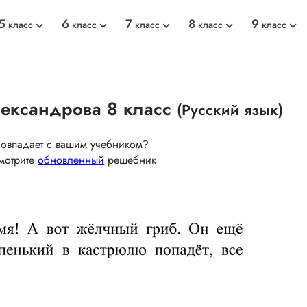
5
6
7
8
9
класс
класс
класс
класс
класс
лександрова 8 класс
(Русский язык)
совпадает с вашим учебником?
мотрите
обновленный
решебник