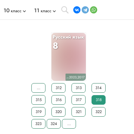
10
11
класс
класс
Русский язык
8
2023,2017
уч.
...
312
313
314
315
316
317
318
319
320
321
322
323
324
...