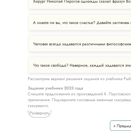
Хирург Николай Пирогов однажды сказал фразу» Все
А знаете ли вы, что такое счастье? Давайте заглянем
Человек всегда задавался различными философскими
Что такое свобода? Наверное, каждый задавался эт
Рассмотрим вариант решения задания из учебника Рыб
Задание учебника 2023 года
Спишите предложения из произведений К. Паустовского
препинания. Подчеркните составные именные сказуемые
сказуемого.
1) Мурзик был д..ревенской собакой, и в Москве среди 
Развернуть
н..когда не была и он казался ей син..м туманным пахн
было безлюдно. 4) В лугах было совсем пусто. 5) Быва
« Преды