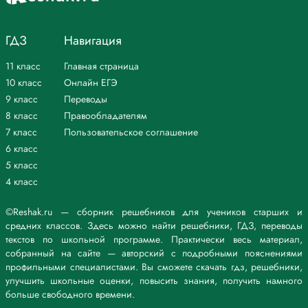
высокой идее. (И. Андроников)
*Текст задания приводится исключительно в образовательных целях
ГДЗ
Навигация
для более полного понимания решения.
11 класс
Главная страница
10 класс
Онлайн ЕГЭ
9 класс
Переводы
8 класс
Правообладателям
7 класс
Пользовательское соглашение
6 класс
5 класс
4 класс
©Reshak.ru — сборник решебников для учеников старших и
средних классов. Здесь можно найти решебники, ГДЗ, переводы
текстов по школьной программе. Практически весь материал,
собранный на сайте — авторский с подробными пояснениями
профильными специалистами. Вы сможете скачать гдз, решебники,
улучшить школьные оценки, повысить знания, получить намного
больше свободного времени.