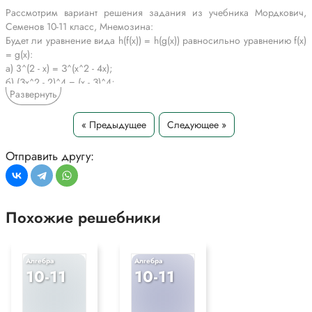
Рассмотрим вариант решения задания из учебника Мордкович,
Семенов 10-11 класс, Мнемозина:
Будет ли уравнение вида h(f(x)) = h(g(x)) равносильно уравнению f(x)
= g(x):
а) 3^(2 - х) = З^(х^2 - 4х);
б) (Зх^2 - 2)^4 = (х - З)^4;
Развернуть
в) (3)корень(7 - х) = (3)корень(5х + 1);
г) lg 1/x = lg (2х - 7)?
« Предыдущее
Следующее »
*Текст задания приводится исключительно в образовательных целях
для более полного понимания решения.
Отправить другу:
Похожие решебники
Алгебра
Алгебра
10-11
10-11