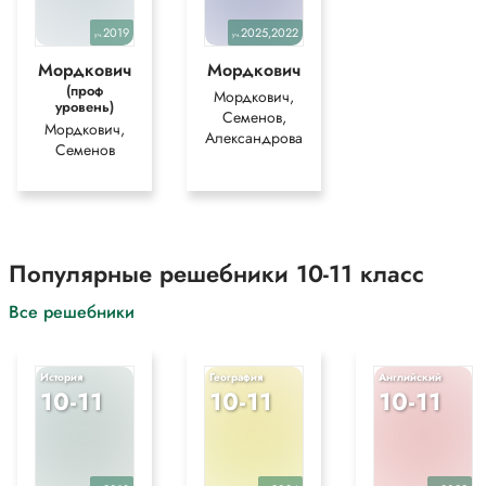
2019
2025,2022
уч.
уч.
Мордкович
Мордкович
(проф
Мордкович,
уровень)
Семенов,
Мордкович,
Александрова
Семенов
Популярные решебники 10-11 класс
Все решебники
История
География
Английский
10-11
10-11
10-11