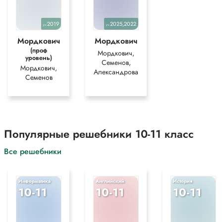
2019
2025,2022
уч.
уч.
Мордкович
Мордкович
(проф
Мордкович,
уровень)
Семенов,
Мордкович,
Александрова
Семенов
Популярные решебники 10-11 класс
Все решебники
Информатика
Английский
История
10-11
10-11
10-11