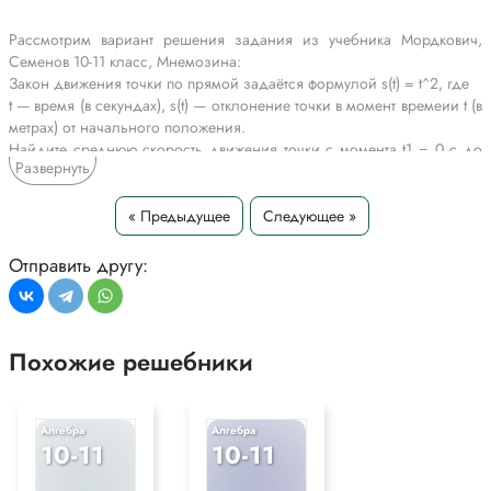
Рассмотрим вариант решения задания из учебника Мордкович,
Семенов 10-11 класс, Мнемозина:
Закон движения точки по прямой задаётся формулой s(t) = t^2, где
t — время (в секундах), s(t) — отклонение точки в момент времеии t (в
метрах) от начального положения.
Найдите среднюю скорость движения точки с момента t1 = 0 с до
Развернуть
момента:
а) t2 = 0,1 с;
б) t2 = 0,01 с;
« Предыдущее
Следующее »
в) t2 = 0,2 с;
г) t2 = 0,02 с.
Отправить другу:
*Текст задания приводится исключительно в образовательных целях
для более полного понимания решения.
Похожие решебники
Алгебра
Алгебра
10-11
10-11