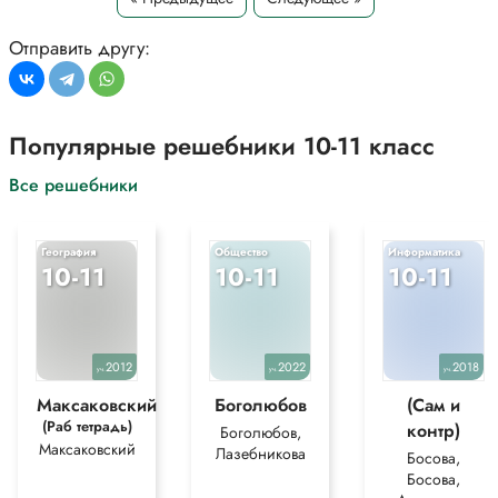
для более полного понимания решения.
Отправить другу:
Популярные решебники 10-11 класс
Все решебники
География
Общество
Информатика
10-11
10-11
10-11
2012
2022
2018
уч.
уч.
уч.
Максаковский
Боголюбов
(Сам и
(Раб тетрадь)
контр)
Боголюбов,
Максаковский
Лазебникова
Босова,
Босова,