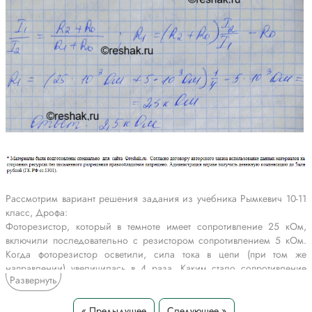
Рассмотрим вариант решения задания из учебника Рымкевич 10-11
класс, Дрофа:
Фоторезистор, который в темноте имеет сопротивление 25 кОм,
включили последовательно с резистором сопротивлением 5 кОм.
Когда фоторезистор осветили, сила тока в цепи (при том же
направлении) увеличилась в 4 раза. Каким стало сопротивление
Развернуть
фоторезистора?
*Текст задания приводится исключительно в образовательных целях
« Предыдущее
Следующее »