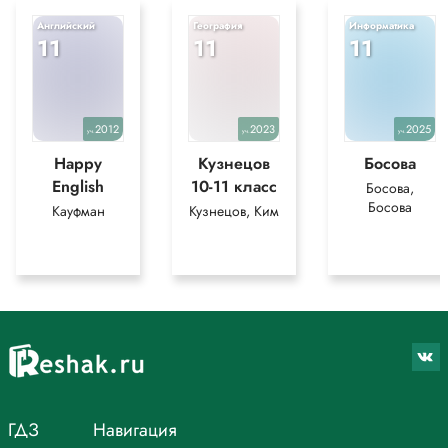
Английский
География
Информатика
11
11
11
2012
2023
2025
уч.
уч.
уч.
Happy
Кузнецов
Босова
English
10-11 класс
Босова,
Босова
Кауфман
Кузнецов, Ким
ГДЗ
Навигация