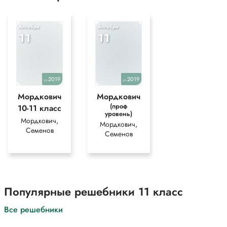
функции на луче [6; +?);
е) прямая x=-3 является вертикальной асимптотой графика функции?
Алгебра
Алгебра
*Текст задания приводится исключительно в образовательных целях
11
11
для более полного понимания решения.
2019
2019
уч.
уч.
Мордкович
Мордкович
(проф
10-11 класс
уровень)
Мордкович,
Мордкович,
Семенов
Семенов
Популярные решебники 11 класс
Все решебники