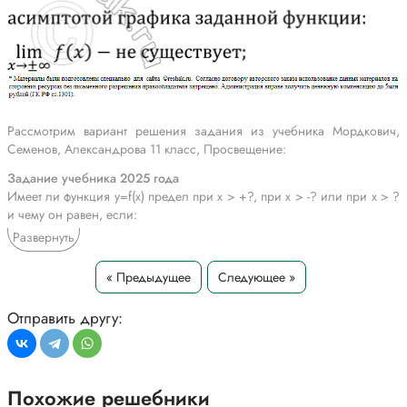
Рассмотрим вариант решения задания из учебника Мордкович,
Семенов, Александрова 11 класс, Просвещение:
Задание учебника 2025 года
Имеет ли функция y=f(x) предел при х > +?, при x > -? или при x > ?
и чему он равен, если:
а) прямая y=-5 является горизонтальной асимптотой графика
Развернуть
функции на луче [-8; +?);
б) прямая y=4 является горизонтальной асимптотой графика
« Предыдущее
Следующее »
функции на луче (-?; -2];
в) прямая x=2 является вертикальной асимптотой графика функции, а
Отправить другу:
прямая y=0 является горизонтальной асимптотой графика функции
на луче [3; +?);
г) прямая y=5 является горизонтальной асимптотой графика функции
на луче (-?; 4];
Похожие решебники
д) прямая y=-4 является горизонтальной асимптотой графика