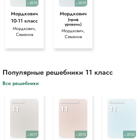
2019
2019
уч.
уч.
Мордкович
Мордкович
(проф
10-11 класс
уровень)
Мордкович,
Мордкович,
Семенов
Семенов
Популярные решебники 11 класс
Все решебники
Русский
Английский
Биология
11
11
11
2017
2012
2022
уч.
уч.
уч.