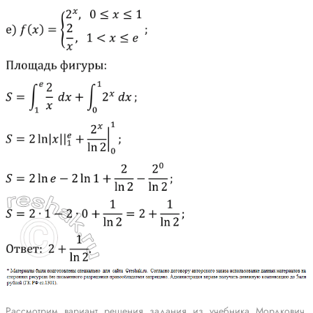
Рассмотрим вариант решения задания из учебника Мордкович,