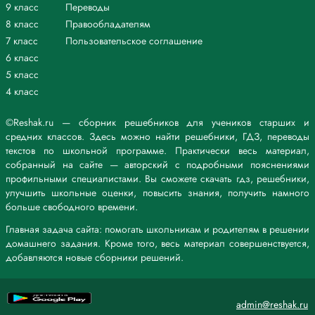
9 класс
Переводы
семьи как воспитание.
Чем его описание этой функции дополняет текст параграфа?
8 класс
Правообладателям
Автор подчеркивает, что семья формирует у человека установки,
7 класс
Пользовательское соглашение
которые в дальнейшем определяют его общественную роль. Семья
6 класс
должна создавать благоприятную атмосферу и не подвергаться
5 класс
общественному влиянию.
4 класс
3. Как характеризует автор влияние общества на семью?
Складывается общественная жизнь не по-человечески, а по-
звериному, по принципу борьбы за существование, с
©Reshak.ru — сборник решебников для учеников старших и
преследованием личных интересов, причём все кругом кажутся
средних классов. Здесь можно найти решебники, ГДЗ, переводы
опасными соперниками, которых надо остерегаться и делать
текстов по школьной программе. Практически весь материал,
безвредными, — и в семьях начинают грызться, вместо любви
собранный на сайте — авторский с подробными пояснениями
слышится отстаивание своих прав, вместо ласки и помощи — ссоры
профильными специалистами. Вы сможете скачать гдз, решебники,
и брань. Общественная распущенность всегда забирается и в
улучшить школьные оценки, повысить знания, получить намного
семьи, понижение интересов отражается в семейном быту. Если есть
больше свободного времени.
семьи, на которые общественные нравы и жизнь оказывают, можно
Главная задача сайта: помогать школьникам и родителям в решении
сказать, подавляющее влияние, но есть и такие, которые охраняют
домашнего задания. Кроме того, весь материал совершенствуется,
«святая святых» от всякого рода бурных воли житейского моря. В
добавляются новые сборники решений.
этих семьях живут любовь и согласие.
4. Какие выводы из прочитанного текста можно сделать для
понимания взаимосвязи семьи и общества?
Общество может влиять на семью, но нужно стараться
admin@reshak.ru