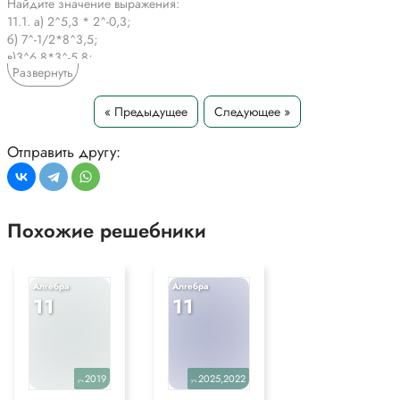
Найдите значение выражения:
11.1. а) 2^5,3 * 2^-0,3;
б) 7^-1/2*8^3,5;
в)3^6,8*3^-5,8;
Развернуть
г)(3/4)^3,7*(3/4)*-0,7.
*Текст задания приводится исключительно в образовательных целях
« Предыдущее
Следующее »
для более полного понимания решения.
Отправить другу:
Похожие решебники
Алгебра
Алгебра
11
11
2019
2025,2022
уч.
уч.