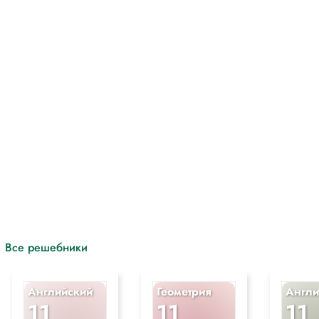
с
Все решебники
Английский
Геометрия
Англи
11
11
11