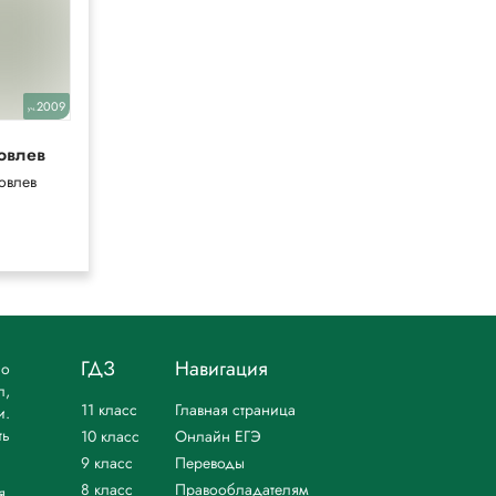
2009
2022
уч.
уч.
овлев
Боголюбов
овлев
Боголюбов,
Лазебникова
ГДЗ
Навигация
но
л,
11 класс
Главная страница
и.
ть
10 класс
Онлайн ЕГЭ
9 класс
Переводы
8 класс
Правообладателям
я.