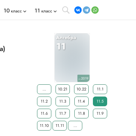
10
11
класс
класс
Алгебра
11
а)
2019
уч.
...
10.21
10.22
11.1
11.2
11.3
11.4
11.5
11.6
11.7
11.8
11.9
11.10
11.11
...