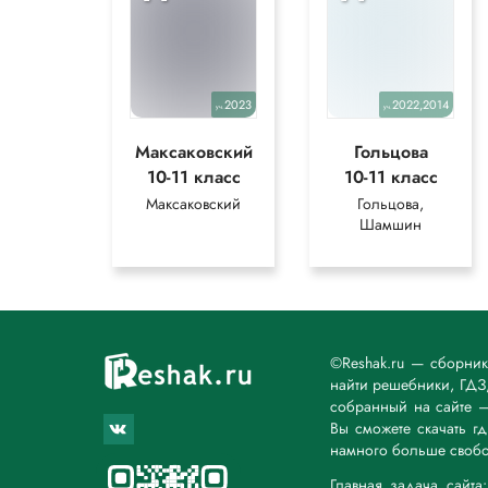
2023
2022,2014
уч.
уч.
Максаковский
Гольцова
10-11 класс
10-11 класс
Максаковский
Гольцова,
Шамшин
©Reshak.ru — сборни
найти решебники, ГДЗ,
собранный на сайте 
Вы сможете скачать г
намного больше свобо
Главная задача сайт