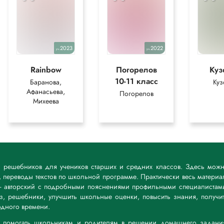
2023
2022
уч.
уч.
Rainbow
Погорелов
Куз
10-11 класс
Баранова,
Куз
Афанасьева,
Погорелов
Михеева
к решебников для учеников старших и средних классов. Здесь мож
 переводы текстов по школьной программе. Практически весь материа
— авторский с подробными пояснениями профильными специалистам
дз, решебники, улучшить школьные оценки, повысить знания, получи
дного времени.
а: помогать школьникам и родителям в решении домашнего задани