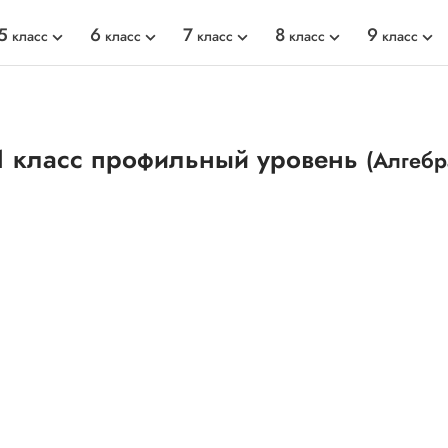
5
6
7
8
9
класс
класс
класс
класс
класс
1 класс профильный уровень
(Алгебр