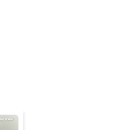
йский
Общество
11