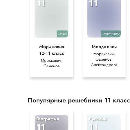
11
11
2019
2025,2022
уч.
уч.
Мордкович
Мордкович
10-11 класс
Мордкович,
Семенов,
Мордкович,
Александрова
Семенов
Популярные решебники 11 клас
География
Русский
11
11