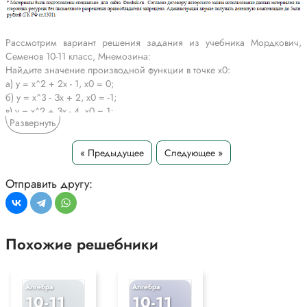
Рассмотрим вариант решения задания из учебника Мордкович,
Семенов 10-11 класс, Мнемозина:
Найдите значение производной функции в точке х0:
а) у = х^2 + 2x - 1, x0 = 0;
б) у = х^3 - Зx + 2, x0 = -1;
в) y = х^2 + Зx - 4, х0 = 1;
Развернуть
г) у = х^3 - 9x^2 + 7, x0 = 2.
*Текст задания приводится исключительно в образовательных целях
« Предыдущее
Следующее »
для более полного понимания решения.
Отправить другу:
Похожие решебники
Алгебра
Алгебра
10-11
10-11