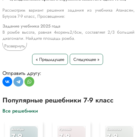
Рассмотрим вариант решения задания из учебника Атанасян,
Бутузов 7-9 класс, Просвещение:
Задание учебника 2025 года
В ромбе высота, равная 4корень2/6см, составляет 2/3 большей
диагонали. Найдите площадь ромба.
Развернуть
Задание учебника 2023 года
Пусть d — расстояние от центра окружности радиуса r до прямой p.
« Предыдущее
Следующее »
Каково взаимное расположение прямой p и окружности, если: а)
r=16см, d=12см; б) r=5см, d = 4,2 см; в) r=7,2дм, d = 3,7дм; г) r =
8см, d= 1,2 дм; д) r=5см, d= 50 мм?
Отправить другу:
*Текст задания приводится исключительно в образовательных целях
для более полного понимания решения.
Популярные решебники 7-9 класс
Все решебники
Алгебра
Русский
Биология
7-9
7-9
7-9