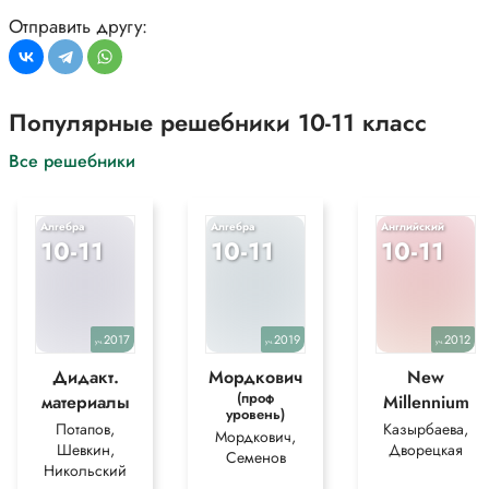
Отправить другу:
Популярные решебники 10-11 класс
Все решебники
Алгебра
Алгебра
Английский
10-11
10-11
10-11
2017
2019
2012
уч.
уч.
уч.
Дидакт.
Мордкович
New
(проф
материалы
Millennium
уровень)
Потапов,
Казырбаева,
Мордкович,
Шевкин,
Дворецкая
Семенов
Никольский