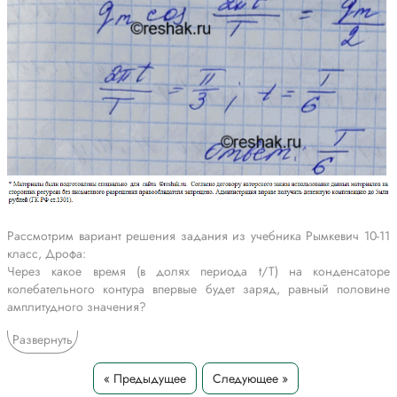
Рассмотрим вариант решения задания из учебника Рымкевич 10-11
класс, Дрофа:
Через какое время (в долях периода t/T) на конденсаторе
колебательного контура впервые будет заряд, равный половине
амплитудного значения?
*Текст задания приводится исключительно в образовательных целях
Развернуть
для более полного понимания решения.
« Предыдущее
Следующее »