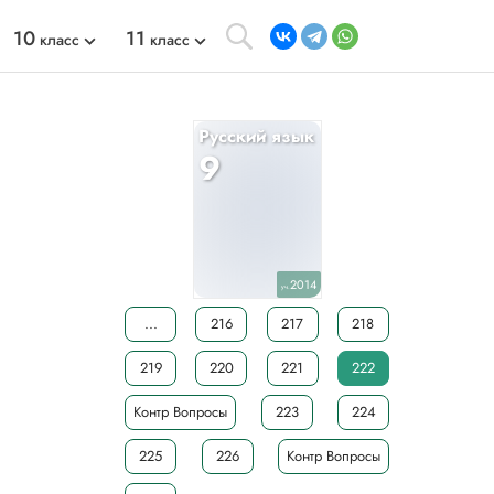
10
11
класс
класс
Русский язык
9
2014
уч.
...
216
217
218
219
220
221
222
Контр Вопросы
223
224
225
226
Контр Вопросы