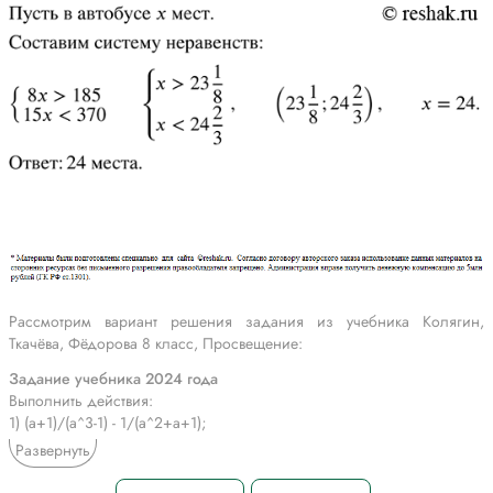
Рассмотрим вариант решения задания из учебника Колягин,
Ткачёва, Фёдорова 8 класс, Просвещение:
Задание учебника 2024 года
Выполнить действия:
1) (a+1)/(a^3-1) - 1/(a^2+a+1);
2) (a^2+4)/(a^3+8) - 1/(a+2);
Развернуть
3) (a+b)/(a^2-ab+b^2 ) - 1/(a+b);
4) (m^2-3m+9)/(m^3-27) - 1/(m-3).