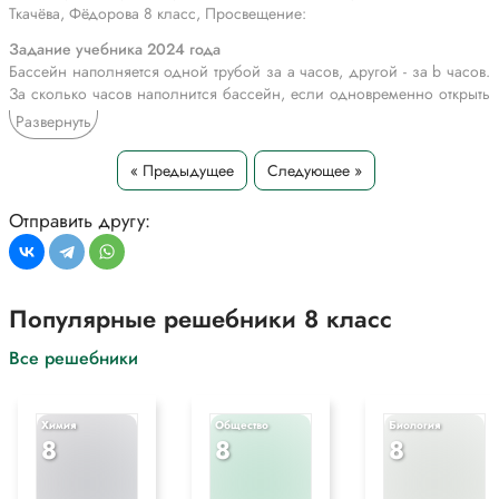
Ткачёва, Фёдорова 8 класс, Просвещение:
Задание учебника 2024 года
Бассейн наполняется одной трубой за a часов, другой - за b часов.
За сколько часов наполнится бассейн, если одновременно открыть
две трубы?
Развернуть
Задание учебника 2013 года
« Предыдущее
Следующее »
Указать значения x (если они существуют), при которых значения
функций y=-x+1 и y=x+2 одновременно: 1) положительны; 2)
отрицательны; 3) больше 1; 4) больше 2.
Отправить другу:
Ответ проиллюстрировать с помощью графиков данных функций,
построенных на одной координатной плоскости.
*Текст задания приводится исключительно в образовательных целях
Популярные решебники 8 класс
для более полного понимания решения.
Все решебники
Химия
Общество
Биология
8
8
8