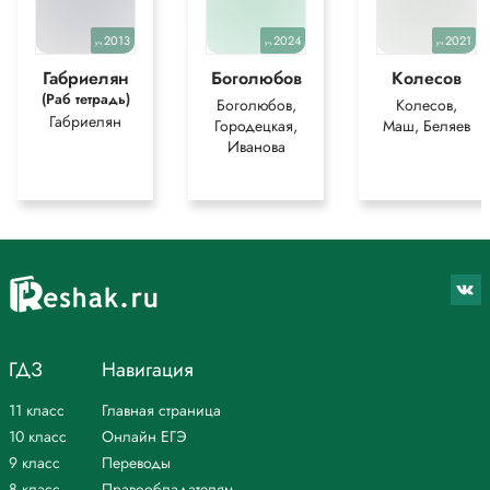
2013
2024
2021
уч.
уч.
уч.
Габриелян
Боголюбов
Колесов
(Раб тетрадь)
Боголюбов,
Колесов,
Габриелян
Городецкая,
Маш, Беляев
Иванова
ГДЗ
Навигация
11 класс
Главная страница
10 класс
Онлайн ЕГЭ
9 класс
Переводы
8 класс
Правообладателям