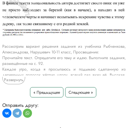
Рассмотрим вариант решения задания из учебника Рыбченкова,
Александрова, Нарушевич 10-11 класс, Просвещение:
Прочитайте текст. Определите его тему и идею. Выполните задания,
размещённые на с. 92.
Каждое утро, когда я просыпаюсь и подымаю сделанную из
деревянных полосок жёлтую штору, всякий раз вижу её. Высокая,
Развернуть
стройная, она всегда перед моим окном. В осенних ночах её не
видно, она сливается с древней темнотой, и если верить в
необычное, то можно подумать, что она куда-то уходит, потому что её
« Предыдущее
Следующее »
не видно. По с наступлением первых минут рассвета, когда всё
дневное ещё спит и только еле уловимо слышится дыхание1 утра,
Отправить другу:
она уже на своём месте.
Я гляжу на эту берёзу, и странные мысли приходят мне в голову. У
неё, конечно же, должна быть своя жизнь. И кто знает, будь я
наделён всеми совершенными органами для познания природы,