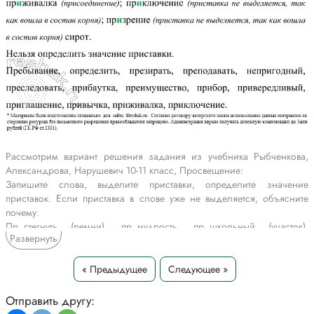
Рассмотрим вариант решения задания из учебника Рыбченкова,
Александрова, Нарушевич 10-11 класс, Просвещение:
Запишите слова, выделите приставки, определите значение
приставок. Если приставка в слове уже не выделяется, объясните
почему.
Пр..стегнуть (ремни), пр..мудрость, пр..школьный (участок),
Развернуть
пр..горок, пр..сечь (беззаконие), пр..творить (дверь), преградить
(путь), пр..красный, пр..сесть, пр..остановиться, пр..крыть,
пр..мириться, пр..задуматься, пребывание (где-то), определить,
« Предыдущее
Следующее »
пр..зирать (трудности), преподавать, ненр..годный, преследовать,
пребаутка, превращать, пр..бой, преимущество, пр..бор, преварок,
Отправить другу:
пр.-вередливый, пр..готовление, пр..гЛеШение, пр..-вычка,