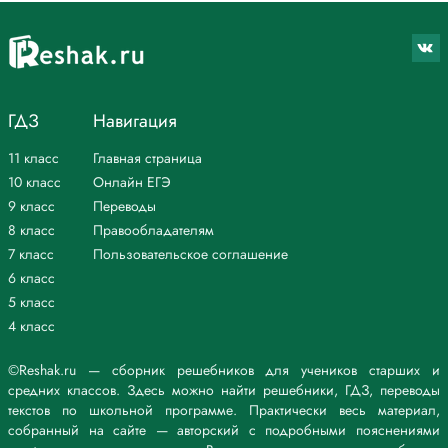
вошла в состав корня); приготовление (доведение до результата);
приглашение (приставка не выделяется, так как вошла в состав
корня); привычка (приставка не выделяется, так как вошла в состав
корня); призывник (присоединение); приживалка (присоединение);
приключение (приставка не выделяется, так как вошла в состав
корня); призрение (приставка не выделяется, так как вошла в состав
ГДЗ
Навигация
корня) сирот.
Нельзя определить значение приставки.
11 класс
Главная страница
Пребывание, определить, презирать, преподавать, непригодный,
10 класс
Онлайн ЕГЭ
преследовать, прибаутка, преимущество, прибор, привередливый,
9 класс
Переводы
приглашение, привычка, приживалка, приключение.
8 класс
Правообладателям
*Текст задания приводится исключительно в образовательных целях
7 класс
Пользовательское соглашение
для более полного понимания решения.
6 класс
5 класс
4 класс
©Reshak.ru — сборник решебников для учеников старших и
средних классов. Здесь можно найти решебники, ГДЗ, переводы
текстов по школьной программе. Практически весь материал,
собранный на сайте — авторский с подробными пояснениями