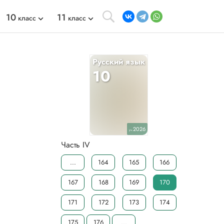
10
11
класс
класс
Русский язык
10
2026
уч.
Часть IV
...
164
165
166
167
168
169
170
171
172
173
174
175
176
...