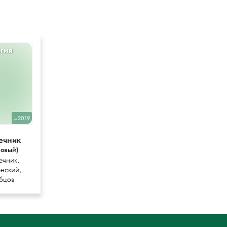
гия
Литература
10
2019
2024
уч.
уч.
ечник
Лебедев
зовый)
(Углубленный)
ечник,
Лебедев
нский,
бцов