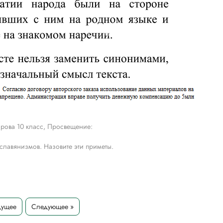
рова 10 класс, Просвещение:
ославянизмов. Назовите эти приметы.
дущее
Следующее »