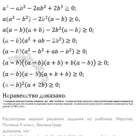
Рассмотрим вариант решения задания из учебника Мерзляк,
Поляков 9 класс, Вентана-Граф:
Докажите, что: