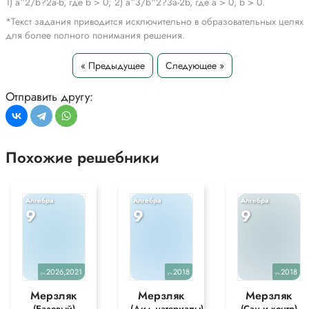
1) a^2/b?2a-b, где b > 0; 2) a^3/b^2?3a-2b, где a > 0, b > 0.
*Текст задания приводится исключительно в образовательных целях
для более полного понимания решения.
« Предыдущее
Следующее »
Отправить другу:
Похожие решебники
Алгебра
Алгебра
Алгебра
9
9
9
2026,2021
2018
2018
уч.
уч.
уч.
Мерзляк
Мерзляк
Мерзляк
(Базовый)
(Дид.материалы)
(Сам и контр)