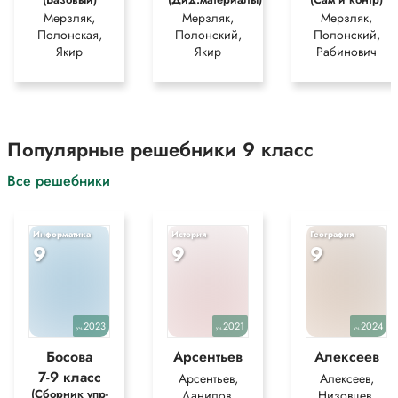
Мерзляк,
Мерзляк,
Мерзляк,
Полонская,
Полонский,
Полонский,
Якир
Якир
Рабинович
Популярные решебники 9 класс
Все решебники
Информатика
История
География
9
9
9
2023
2021
2024
уч.
уч.
уч.
Босова
Арсентьев
Алексеев
7-9 класс
Арсентьев,
Алексеев,
(Сборник упр-
Данилов,
Низовцев,