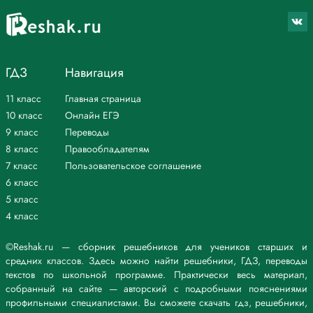
общества, готового и желающего делиться знаниями со своими
детьми, внуками, правнуками.
*Текст задания приводится исключительно в образовательных целях
для более полного понимания решения.
ГДЗ
Навигация
11 класс
Главная страница
10 класс
Онлайн ЕГЭ
9 класс
Переводы
8 класс
Правообладателям
7 класс
Пользовательское соглашение
6 класс
5 класс
4 класс
©Reshak.ru — сборник решебников для учеников старших и
средних классов. Здесь можно найти решебники, ГДЗ, переводы
текстов по школьной программе. Практически весь материал,
собранный на сайте — авторский с подробными пояснениями
профильными специалистами. Вы сможете скачать гдз, решебники,