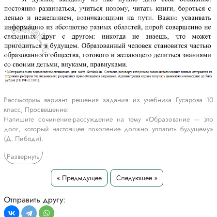
Рассмотрим вариант решения задания из учебника Гусарова 10
класс, Просвещение:
Напишите сочинение-рассуждение на тему «Образование — это
долг, который настоящее поколение должно уплатить будущему»
(Д. Пибоди).
Развернуть
Образование играет важную роль в жизни каждого человека. Мы
начинаем учиться новому в раннем детстве и, как правило, не
перестаём впитывать знания на протяжении всей жизни. Д. Пибоди
« Предыдущее
Следующее »
говорил: «Образование – это долг, который настоящее поколение
должно уплатить будущему».
Отправить другу:
Идея этого высказывания заключается в том, что люди должны
передавать накопленные знания из поколения в поколение,