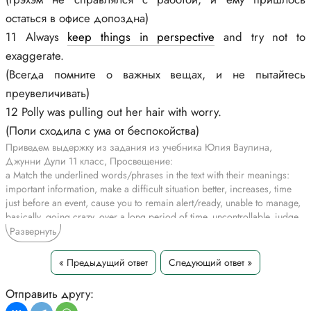
остаться в офисе допоздна)
11 Always
keep things in perspective
and try not to
exaggerate.
(Всегда помните о важных вещах, и не пытайтесь
преувеличивать)
12 Polly was pulling out her hair with worry.
(Поли сходила с ума от беспокойства)
Приведем выдержку из задания из учебника Юлия Ваулина,
Джунни Дули 11 класс, Просвещение:
a Match the underlined words/phrases in the text with their meanings:
important information, make a difficult situation better, increases, time
just before an event, cause you to remain alert/ready, unable to manage,
basically, going crazy, over a long period of time, uncontrollable, judge
how important something really is, accept it without complaining. Use
Развернуть
each one in a sentence of your own.
3 Match the underlined words/phrases in the text with their meanings:
« Предыдущий ответ
Следующий ответ »
important information, make a difficult situation better, increases, time
just before, cause you to remain alert/ready, unable to manage, basically,
Отправить другу:
going crazy, over a long period of time, uncontrollable, judge how