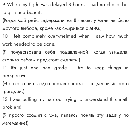
9 When my flight was delayed 8 hours, I had no choice but
to grin and bear it.
(Когда мой рейс задержали на 8 часов, у меня не было
другого выбора, кроме как смириться с этим.)
10 I felt completely overwhelmed when I saw how much
work needed to be done.
(Я почувствовала себя подавленной, когда увидела,
сколько работы предстоит сделать.)
11 It's just one bad grade – try to keep things in
perspective.
(Это всего лишь одна плохая оценка – не делай из этого
трагедии.)
12 I was pulling my hair out trying to understand this math
problem!
(Я просто сходил с ума, пытаясь понять эту задачу по
математике!)