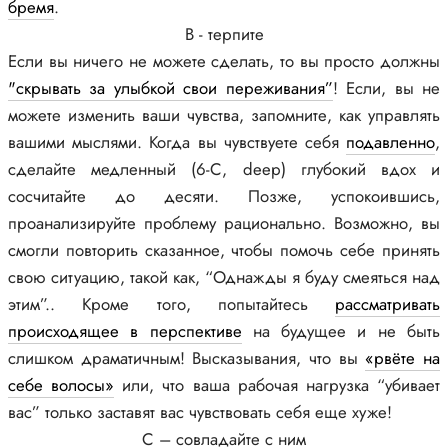
бремя
.
B - терпите
Если вы ничего не можете сделать, то вы просто должны
"скрывать за улыбкой свои переживания”
! Если, вы не
можете изменить ваши чувства, запомните, как управлять
вашими мыслями. Когда вы чувствуете себя
подавленно
,
сделайте медленный (6-С, deep) глубокий вдох и
сосчитайте до десяти. Позже, успокоившись,
проанализируйте проблему рационально. Возможно, вы
смогли повторить сказанное, чтобы помочь себе принять
свою ситуацию, такой как, “Однажды я буду смеяться над
этим”.. Кроме того, попытайтесь
рассматривать
происходящее в перспективе
на будущее и не быть
слишком драматичным! Высказывания, что вы
«рвёте на
себе волосы»
или, что ваша рабочая нагрузка “убивает
вас” только заставят вас чувствовать себя еще хуже!
С – совладайте с ним