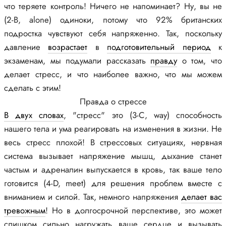
что теряете контроль! Ничего не напоминает? Ну, вы не
(2-В, alone) одиноки, потому что 92% британских
подростка чувствуют себя напряженно. Так, поскольку
давление
возрастает
в
подготовительный период
к
экзаменам, мы подумали рассказать
правду
о том, что
делает стресс, и что наиболее важно, что мы можем
сделать с этим!
Правда о стрессе
В двух словах
, "стресс" это (3-C, way) способность
нашего тела и ума реагировать на изменения в жизни. Не
весь стресс плохой! В стрессовых ситуациях, нервная
система вызывает напряжение мышц, дыхание станет
частым и адреналин выпускается в кровь, так ваше тело
готовится (4-D, meet) для решения проблем вместе с
вниманием и силой. Так, немного напряжения
делает вас
тревожным
! Но в долгосрочной перспективе, это может
слишком сильно нагружать ваше сердце и вызывать