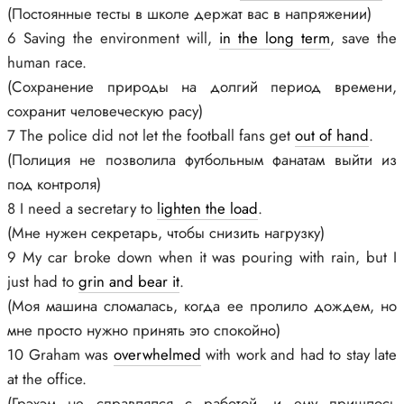
(Постоянные тесты в школе держат вас в напряжении)
6 Saving the environment will,
in the long term
, save the
human race.
(Сохранение природы на долгий период времени,
сохранит человеческую расу)
7 The police did not let the football fans get
out of hand
.
(Полиция не позволила футбольным фанатам выйти из
под контроля)
8 I need a secretary to
lighten the load
.
(Мне нужен секретарь, чтобы снизить нагрузку)
9 My car broke down when it was pouring with rain, but I
just had to
grin and bear it
.
(Моя машина сломалась, когда ее пролило дождем, но
мне просто нужно принять это спокойно)
10 Graham was
overwhelmed
with work and had to stay late
at the office.
(Грэхэм не справлялся с работой, и ему пришлось