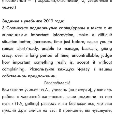
(Позитивный – 1) хороший/счастливый; 2) уверенный в
чем-то.)
Задание в учебнике 2019 года:
3 Соотнесите подчеркнутые слова/фразы в тексте с их
значениями: important information, make a difficult
situation better, increases, time just before, cause you to
remain alert/ready, unable to manage, basically, giong
crazy, over a long period of time, uncontrollable, judge
how important something really is, accept it without
complaining. Используйте каждую фразу в вашем
собственном предложении.
Расслабьтесь!
Вам тяжело учиться на A - уровень (на пятерки), у вас есть
работа с частичной занятостью, ваши родители на пол
пути к (1-А, getting) разводу и вы беспокоитесь, что ваш
лучший друг злится на вас. В принципе, вы чувствуете,