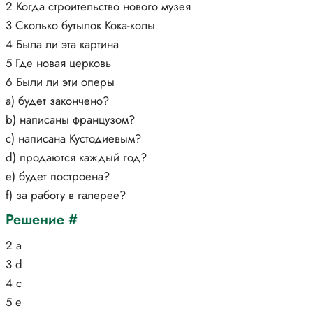
2 Когда строительство нового музея
3 Сколько бутылок Кока-колы
4 Была ли эта картина
5 Где новая церковь
6 Были ли эти оперы
а) будет закончено?
b) написаны французом?
c) написана Кустодиевым?
d) продаются каждый год?
e) будет построена?
f) за работу в галерее?
Решение #
2 a
3 d
4 c
5 e