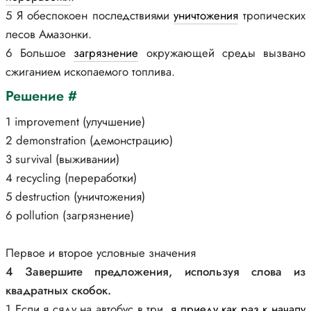
5 Я обеспокоен последствиями
уничтожения
тропических
лесов Амазонки.
6 Большое
загрязнение
окружающей среды вызвано
сжиганием ископаемого топлива.
Решение #
1 improvement (улучшение)
2 demonstration (демонстрацию)
3 survival (выживании)
4 recycling (переработки)
5 destruction (уничтожения)
6 pollution (загрязнение)
Первое и второе условные значения
4 Завершите предложения, используя слова из
квадратных скобок.
1 Если я сяду на автобус в три,
я приеду как раз к началу