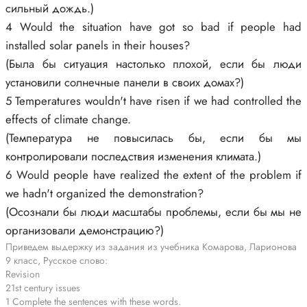
сильный дождь.)
4 Would the situation have got so bad if people had
installed solar panels in their houses?
(Была бы ситуация настолько плохой, если бы люди
установили солнечные панели в своих домах?)
5 Temperatures wouldn't have risen if we had controlled the
effects of climate change.
(Температура не повысилась бы, если бы мы
контролировали последствия изменения климата.)
6 Would people have realized the extent of the problem if
we hadn't organized the demonstration?
(Осознали бы люди масштабы проблемы, если бы мы не
организовали демонстрацию?)
Приведем выдержку из задания из учебника Комарова, Ларионова
9 класс, Русское слово:
Revision
21st century issues
1 Complete the sentences with these words.