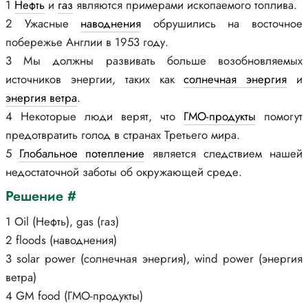
1
Нефть
и
газ
являются примерами ископаемого топлива.
2 Ужасные
наводнения
обрушились на восточное
побережье Англии в 1953 году.
3 Мы должны развивать больше возобновляемых
источников энергии, таких как
солнечная энергия
и
энергия ветра
.
4 Некоторые люди верят, что
ГМО-продукты
помогут
предотвратить голод в странах Третьего мира.
5
Глобальное потепление
является следствием нашей
недостаточной заботы об окружающей среде.
Решение #
1 Oil (Нефть), gas (газ)
2 floods (наводнения)
3 solar power (солнечная энергия), wind power (энергия
ветра)
4 GM food (ГМО-продукты)