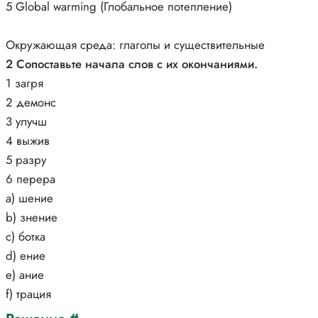
5 Global warming (Глобальное потепление)
Окружающая среда: глаголы и существительные
2 Сопоставьте начала слов с их окончаниями.
1 загря
2 демонс
3 улучш
4 выжив
5 разру
6 перера
а) шение
b) знение
c) ботка
d) ение
e) ание
f) трация