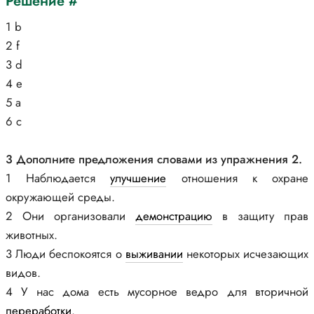
Решение #
1 b
2 f
3 d
4 e
5 a
6 c
3 Дополните предложения словами из упражнения 2.
1 Наблюдается
улучшение
отношения к охране
окружающей среды.
2 Они организовали
демонстрацию
в защиту прав
животных.
3 Люди беспокоятся о
выживании
некоторых исчезающих
видов.
4 У нас дома есть мусорное ведро для вторичной
переработки
.