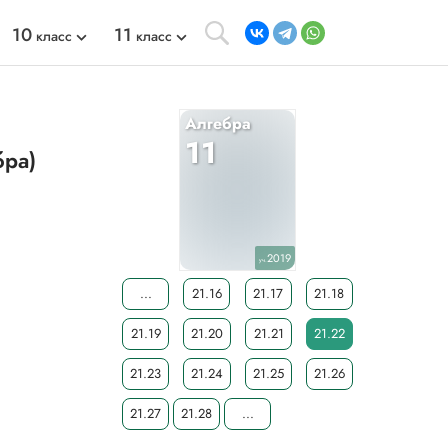
10
11
класс
класс
Алгебра
11
бра)
2019
уч.
...
21.16
21.17
21.18
21.19
21.20
21.21
21.22
21.23
21.24
21.25
21.26
21.27
21.28
...