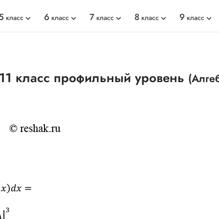
5
6
7
8
9
класс
класс
класс
класс
класс
 11 класс профильный уровень
(Алге