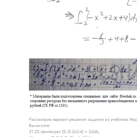
Рассмотрим вариант решения задания из учебника Мор
Вычислите:
21.22 а)интеграл (2;3) (|x2-4| + 2x)dx;