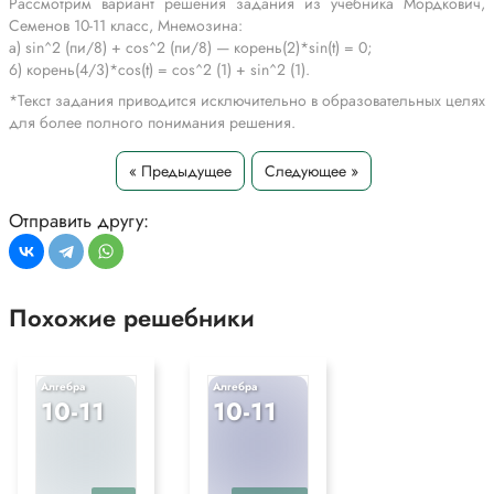
Рассмотрим вариант решения задания из учебника Мордкович,
Семенов 10-11 класс, Мнемозина:
a) sin^2 (пи/8) + cos^2 (пи/8) — корень(2)*sin(t) = 0;
6) корень(4/3)*cos(t) = cos^2 (1) + sin^2 (1).
*Текст задания приводится исключительно в образовательных целях
для более полного понимания решения.
« Предыдущее
Следующее »
Отправить другу:
Похожие решебники
Алгебра
Алгебра
10-11
10-11