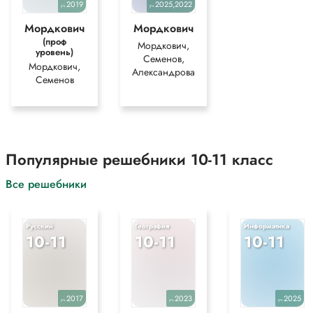
2019
2025,2022
уч.
уч.
Мордкович
Мордкович
(проф
Мордкович,
уровень)
Семенов,
Мордкович,
Александрова
Семенов
Популярные решебники 10-11 класс
Все решебники
Русский
География
Информатика
10-11
10-11
10-11
2017
2023
2025
уч.
уч.
уч.