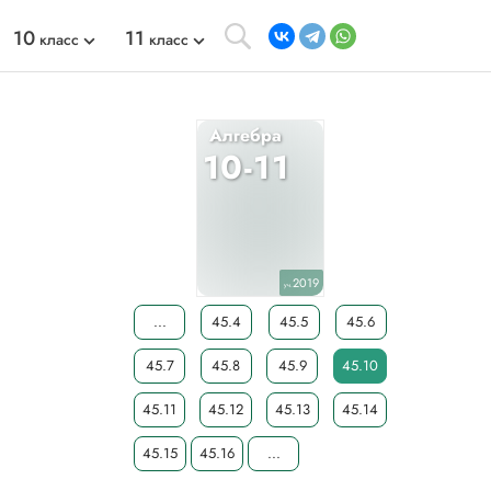
10
11
класс
класс
Алгебра
10-11
2019
уч.
...
45.4
45.5
45.6
45.7
45.8
45.9
45.10
45.11
45.12
45.13
45.14
45.15
45.16
...