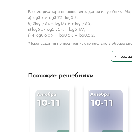
Рассмотрим вариант решения задания из учебника Мор
a) log3 x > log3 72 - log3 8;
б) 3log1/3 x < log1/3 9 + log1/3 3;
в) log5 x - log5 35 < = log5 1/7;
г) 4 log0,6 x > = log0,6 8 + log0,6 2.
*Текст задания приводится исключительно в образова
« Преды
Похожие решебники
Алгебра
Алгебра
10-11
10-11