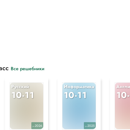
ласс
Все решебники
Русский
Информатика
Англи
10-11
10-11
10
2026
2025
уч.
уч.