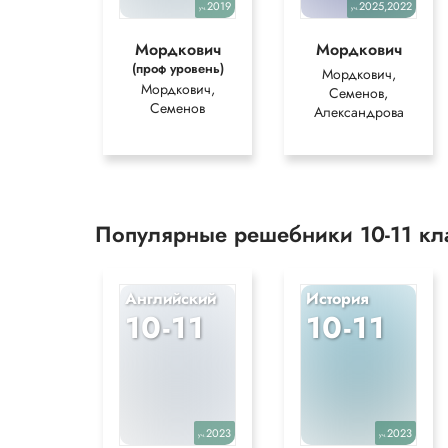
2019
2025,2022
уч.
уч.
Мордкович
Мордкович
(проф уровень)
Мордкович,
Мордкович,
Семенов,
Семенов
Александрова
Популярные решебники 10-11 к
Английский
История
10-11
10-11
2023
2023
уч.
уч.