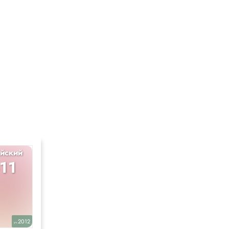
йский
Английский
-11
10-11
2012
2017
уч.
уч.