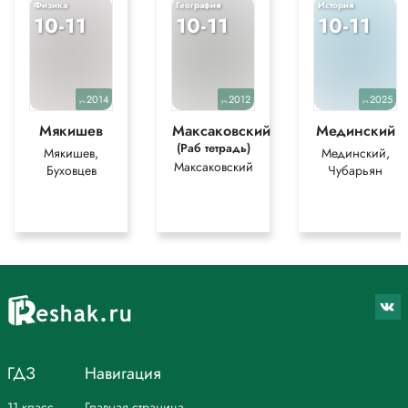
Физика
География
История
10-11
10-11
10-11
2014
2012
2025
уч.
уч.
уч.
Мякишев
Максаковский
Мединский
(Раб тетрадь)
Мякишев,
Мединский,
Максаковский
Буховцев
Чубарьян
ГДЗ
Навигация
11 класс
Главная страница