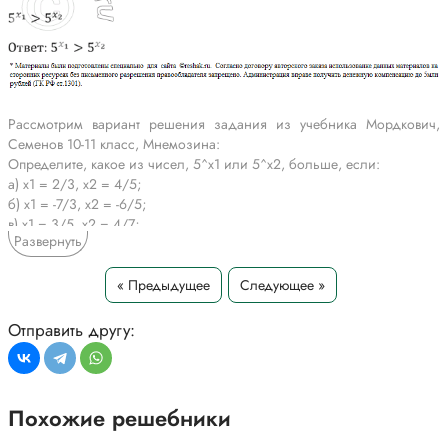
Рассмотрим вариант решения задания из учебника Мордкович,
Семенов 10-11 класс, Мнемозина:
Определите, какое из чисел, 5^x1 или 5^x2, больше, если:
а) х1 = 2/3, х2 = 4/5;
б) x1 = -7/3, x2 = -6/5;
в) x1 = 3/5, х2 = 4/7;
Развернуть
г) x1 = -3/8, x2 = -11/9.
*Текст задания приводится исключительно в образовательных целях
« Предыдущее
Следующее »
для более полного понимания решения.
Отправить другу:
Похожие решебники