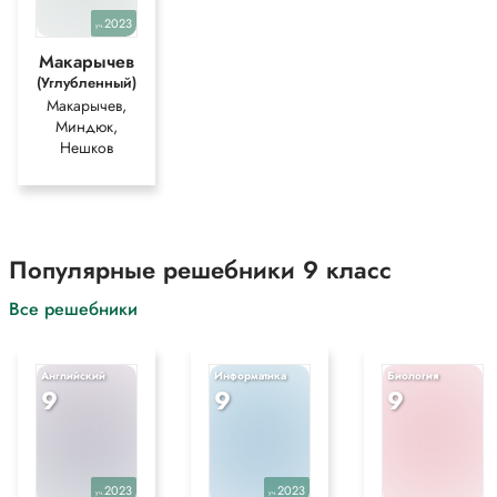
2023
уч.
Макарычев
(Углубленный)
Макарычев,
Миндюк,
Нешков
Популярные решебники 9 класс
Все решебники
Английский
Информатика
Биология
9
9
9
2023
2023
уч.
уч.