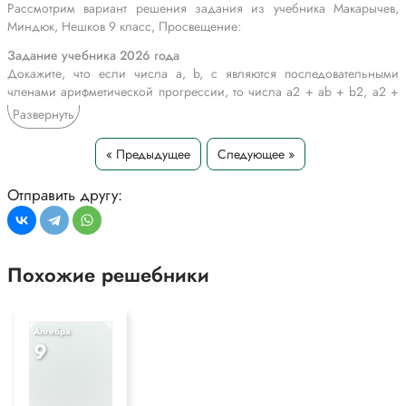
Рассмотрим вариант решения задания из учебника Макарычев,
Миндюк, Нешков 9 класс, Просвещение:
Задание учебника 2026 года
Докажите, что если числа а, b, с являются последовательными
членами арифметической прогрессии, то числа а2 + ab + b2, а2 +
ас + с2 и b2 + bс + с2 также являются последовательными членами
Развернуть
некоторой арифметической прогрессии.
« Предыдущее
Следующее »
Задание учебника 2024 года
Известно, что (сn) — последовательность, все члены которой с
нечётными номерами равны -1, а с чётными равны 0. Выпишите
Отправить другу:
первые восемь членов этой последовательности. Найдите с10,С25,
С200, С253, С2k, C2k + 1 (k— произвольное натуральное число).
*Текст задания приводится исключительно в образовательных целях
Похожие решебники
для более полного понимания решения.
Алгебра
9